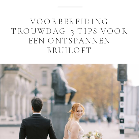
VOORBEREIDING
TROUWDAG: 3 TIPS VOOR
EEN ONTSPANNEN
BRUILOFT
De voorbereiding van jullie trouwdag is
een bijzondere periode. Jullie zijn druk
bezig met het plannen van de locatie, de
jurk, de styling en alle andere details
die de dag compleet maken. Toch
merken veel bruidsparen dat de