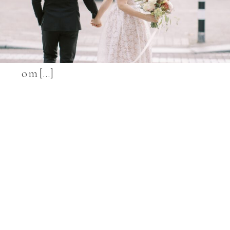
voorbereiding van hun trouwdag soms
ook stressvol kan zijn. Een goede
voorbereiding van je trouwdag helpt
om […]