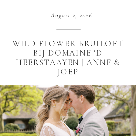
August 2, 2026
WILD FLOWER BRUILOFT
BIJ DOMAINE ‘D
HEERSTAAYEN | ANNE &
JOEP
Soms stap je een bruiloft binnen en valt
alles gewoon op z’n plek. Dat had ik bij
de bruiloft van Anne & Joep bij
Domaine d’Heerstaayen. Alles was zo