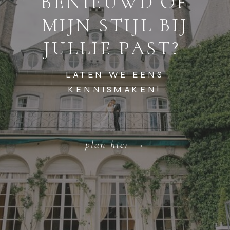
BENIEUWD OF
MIJN STIJL BIJ
JULLIE PAST?
LATEN WE EENS
KENNISMAKEN!
plan hier →