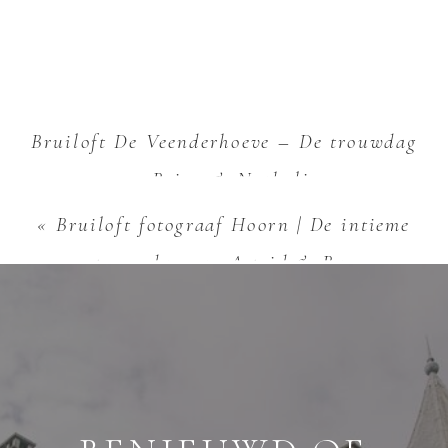
Bruiloft De Veenderhoeve – De trouwdag
van Brian & Nathalie
»
«
Bruiloft fotograaf Hoorn | De intieme
trouwdag van Astrid & Bas