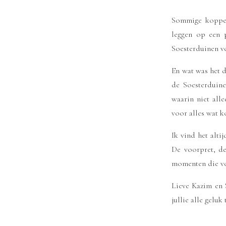
Sommige koppels
leggen op een 
Soesterduinen v
En wat was het 
de Soesterduin
waarin niet all
voor alles wat k
Ik vind het alti
De voorpret, de
momenten die vo
Lieve Kazim en 
jullie alle geluk