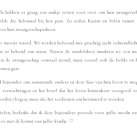
 hebben er graag een stukje reizen voor over om hun zwangersch
plek die helemaal bij hen past. Zo reden Kazim en Selen vanuit 
oor hun zwangerschapsshoot.
de moeite waard. We werden beloond met prachtig zacht ochtendlicht
en zo bekend om staan. Tussen de zandvlaktes maakten we een moo
een de zwangerschap centraal stond, maar vooral ook de liefde en 
omen gaat.
jd bijzonder om aanstaande ouders in deze fase van hun leven te mo
 verwachtingen en het besef dat het leven binnenkort voorgoed ver
orbij vliegen, maar die het verdienen om herinnerd te worden.
Selen, bedankt dat ik deze bijzondere periode voor jullie mocht vas
 toe met de komst van jullie kindje. ♡