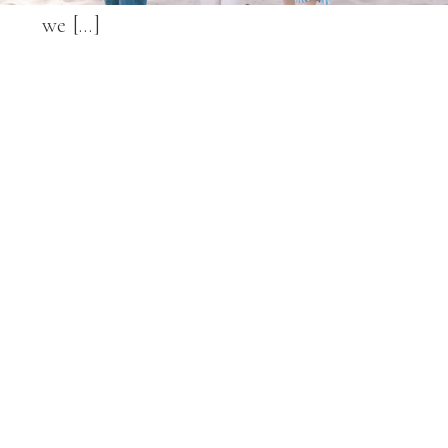
we […]