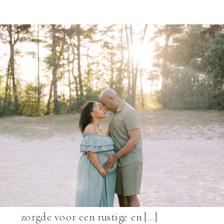
Onlangs mocht ik Stephanie en Ivan
fotograferen tijdens hun
zwangerschapsshoot bij de
Soesterduinen. Een plek die ik prachtig
vind vanwege het open landschap, het
zachte zand en het licht dat hier op een
bijzondere manier doorheen valt. We
waren precies op tijd voor het gouden
uur, waardoor het warme zonlicht
zorgde voor een rustige en […]