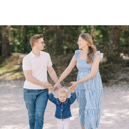
Vandaag neem ik jullie mee naar een
van mijn favoriete plekken voor een
fotoshoot: de Soesterduinen. Deze keer
was het extra bijzonder, omdat ik
Marlies, zelf ook fotograaf, voor mijn
lens mocht hebben. Zo’n collega voor
de camera maakt de shoot altijd extra
ontspannen en persoonlijk. Het was
onverwacht warm die dag, dus spraken